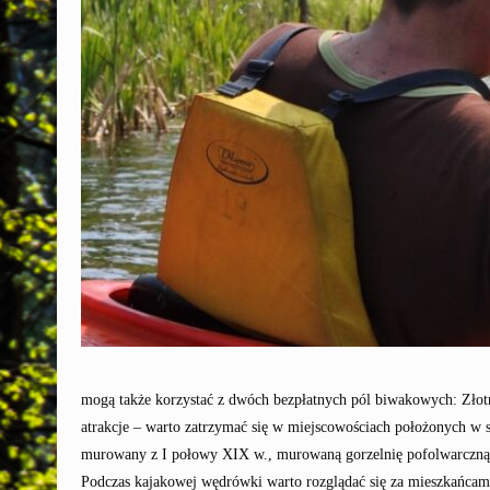
mogą także korzystać z dwóch bezpłatnych pól biwakowych: Złot
atrakcje – warto zatrzymać się w miejscowościach położonych w 
murowany z I połowy XIX w., murowaną gorzelnię pofolwarczną 
Podczas kajakowej wędrówki warto rozglądać się za mieszkańcami 