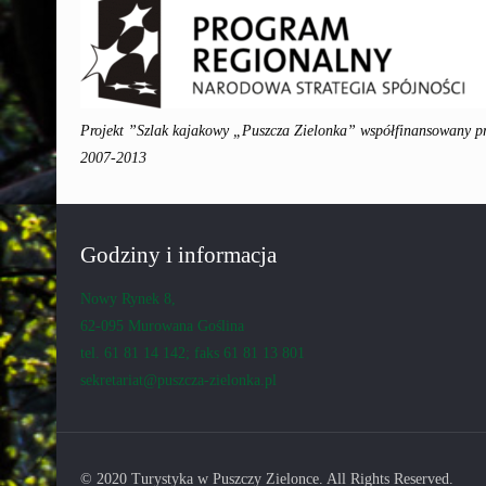
Projekt ”Szlak kajakowy „Puszcza Zielonka” współfinansowany 
2007-2013
Godziny i informacja
Nowy Rynek 8,
62-095 Murowana Goślina
tel. 61 81 14 142; faks 61 81 13 801
sekretariat@puszcza-zielonka.pl
© 2020 Turystyka w Puszczy Zielonce. All Rights Reserved.