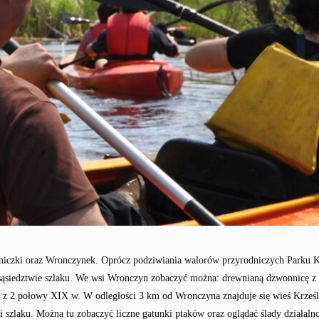
niczki oraz Wronczynek. Oprócz podziwiania walorów przyrodniczych Parku Kr
sąsiedztwie szlaku. We wsi Wronczyn zobaczyć można: drewnianą dzwonnicę z X
z 2 połowy XIX w. W odległości 3 km od Wronczyna znajduje się wieś Krześ
szlaku. Można tu zobaczyć liczne gatunki ptaków oraz oglądać ślady działaln