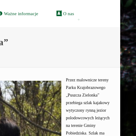
Ważne informacje
O nas
a”
Przez malownicze tereny
Parku Krajobrazowego
„Puszcza Zielonka”
przebiega szlak kajakowy
wytyczony rynną jezior
polodowcowych leżących
na terenie Gminy
Pobiedziska. Szlak ma