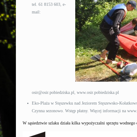
tel. 61 8153 603, e-
mail:
osir@osir.pobiedziska.pl, www.osir.pobiedziska.pl
Eko-Plaża w Stęszewku nad Jeziorem Stęszewsko-Kołatkow
Czynna sezonowo. Wstęp płatny. Więcej informacji na www.
W sąsiedztwie szlaku działa kilka wypożyczalni sprzętu wodnego 