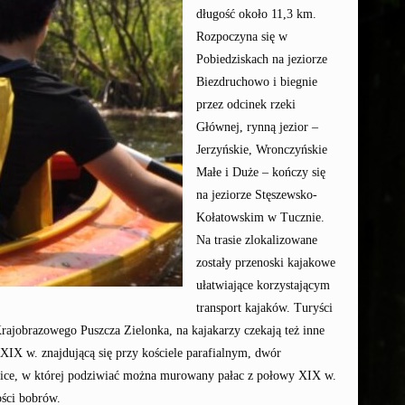
długość około 11,3 km.
Rozpoczyna się w
Pobiedziskach na jeziorze
Biezdruchowo i biegnie
przez odcinek rzeki
Głównej, rynną jezior –
Jerzyńskie, Wronczyńskie
Małe i Duże – kończy się
na jeziorze Stęszewsko-
Kołatowskim w Tucznie.
Na trasie zlokalizowane
zostały przenoski kajakowe
ułatwiające korzystającym
transport kajaków. Turyści
ajobrazowego Puszcza Zielonka, na kajakarzy czekają też inne
IX w. znajdującą się przy kościele parafialnym, dwór
lice, w której podziwiać można murowany pałac z połowy XIX w.
ości bobrów.