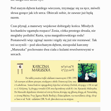
Pod starym dębem każdego wieczoru, trzymając się za ręce, mówili
słowa gorące jak ich serca. Obiecali sobie, że zawsze już będą
razem.
Czas płynął, a manewry wojskowe dobiegały końca. Młodych
kochanków ogarnęła rozpacz! Zosia, córka prostego drwala, nie
mogłaby poślubić Kurta, syna margrabiowskiego rodu!
Postanowili więc zginąć razem i nigdy się już nie rozstawać. Tak
też uczynili – pod ukochanym dębem, nieopodal karczmy
„Maruszka” pochowano dwa ciała z kulami rewolwerowymi w
sercach.