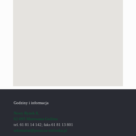
Godziny i informacja
Nowy Rynek 8,
62-095 Murowana Goślina
tel. 61 81 14 142; faks 61 81 13 801
sekretariat@puszcza-zielonka.pl