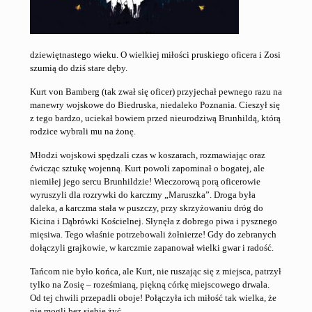
dziewiętnastego wieku. O wielkiej miłości pruskiego oficera i Zosi
szumią do dziś stare dęby.
Kurt von Bamberg (tak zwał się oficer) przyjechał pewnego razu na
manewry wojskowe do Biedruska, niedaleko Poznania. Cieszył się
z tego bardzo, uciekał bowiem przed nieurodziwą Brunhildą, którą
rodzice wybrali mu na żonę.
Młodzi wojskowi spędzali czas w koszarach, rozmawiając oraz
ćwicząc sztukę wojenną. Kurt powoli zapominał o bogatej, ale
niemiłej jego sercu Brunhildzie! Wieczorową porą oficerowie
wyruszyli dla rozrywki do karczmy „Maruszka”. Droga była
daleka, a karczma stała w puszczy, przy skrzyżowaniu dróg do
Kicina i Dąbrówki Kościelnej. Słynęła z dobrego piwa i pysznego
mięsiwa. Tego właśnie potrzebowali żołnierze! Gdy do zebranych
dołączyli grajkowie, w karczmie zapanował wielki gwar i radość.
Tańcom nie było końca, ale Kurt, nie ruszając się z miejsca, patrzył
tylko na Zosię – roześmianą, piękną córkę miejscowego drwala.
Od tej chwili przepadli oboje! Połączyła ich miłość tak wielka, że
nie mogli bez siebie żyć.